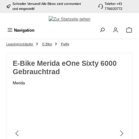
Schneller Versand! Alle Bikes sind vormontiert
Telefon +43
alt springen
und eingestellt!
7766/20772
Navigation
Leasingrückläufer
E-Bike
Fully
E-Bike Merida eOne Sixty 6000
Gebrauchtrad
Merida
Bildergalerie überspringen