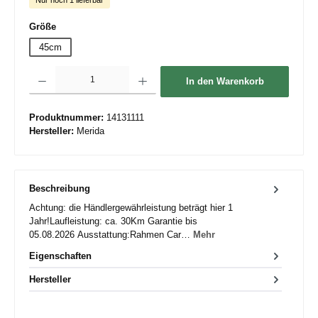
auswählen
Größe
45cm
Produkt Anzahl: Gib den gewünschten Wert ein oder benutze die Schaltflächen um die 
In den Warenkorb
Produktnummer:
14131111
Hersteller:
Merida
Beschreibung
Achtung: die Händlergewährleistung beträgt hier 1
Jahr!Laufleistung: ca. 30Km Garantie bis
05.08.2026 Ausstattung:Rahmen Car…
Mehr
Eigenschaften
Hersteller