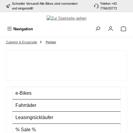
Schneller Versand! Alle Bikes sind vormontiert
Telefon +43
alt springen
und eingestellt!
7766/20772
Navigation
Zubehör & Ersatzteile
Pedale
e-Bikes
Fahrräder
Leasingrückläufer
% Sale %