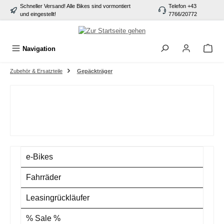
Schneller Versand! Alle Bikes sind vormontiert
Telefon +43
alt springen
und eingestellt!
7766/20772
Navigation
Zubehör & Ersatzteile
Gepäckträger
e-Bikes
Fahrräder
Leasingrückläufer
% Sale %