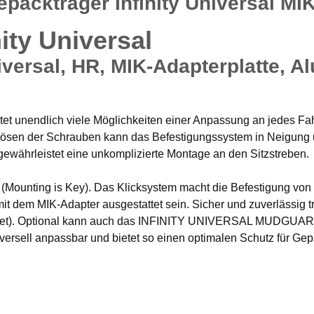
äckträger Infinity Universal MIK
ity Universal
iversal, HR, MIK-Adapterplatte, A
 unendlich viele Möglichkeiten einer Anpassung an jedes Fahr
sen der Schrauben kann das Befestigungssystem in Neigung un
ewährleistet eine unkomplizierte Montage an den Sitzstreben.
IK“ (Mounting is Key). Das Klicksystem macht die Befestigung v
it dem MIK-Adapter ausgestattet sein. Sicher und zuverlässig 
ignet). Optional kann auch das INFINITY UNIVERSAL MUDGUARD
iversell anpassbar und bietet so einen optimalen Schutz für Ge