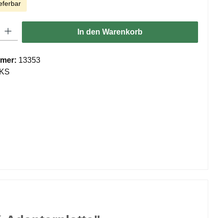
eferbar
ib den gewünschten Wert ein oder benutze die Schaltflächen um die Anzahl zu er
In den Warenkorb
mer:
13353
KS