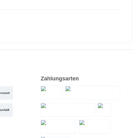
Zahlungsarten
ersand
PayPal
Santander Teilzahlung
schäft
Zahlung bei Abholung
eps
LeaseMyBike
Google Pay