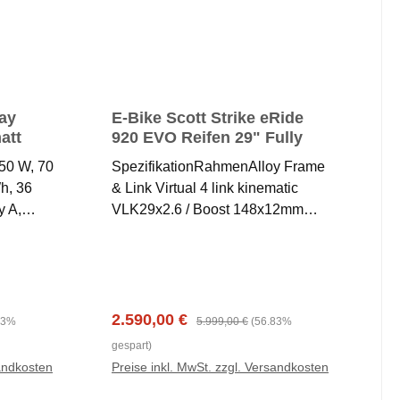
ay
E-Bike Scott Strike eRide
att
920 EVO Reifen 29" Fully
50 W, 70
SpezifikationRahmenAlloy Frame
h, 36
& Link Virtual 4 link kinematic
y A,
VLK29x2.6 / Boost 148x12mm
Shox 35
UDH150mm travel / Bosch Bosch
 150 mm,
SmartSystem / Integr. removable
ox
Battery1.8"
x65
HeadtubeFederwegFront & Rear:
ben,
150mmGabelRockShox 35 TK
Verkaufspreis:
Regulärer Preis:
2.590,00 €
23%
5.999,00 €
(56.83%
Air15x110mm QR axle / 1.8"
gespart)
rk:
Tapered SteererReb. Adj. / 2
sandkosten
Preise inkl. MwSt. zzgl. Versandkosten
20,
Modes / Lockout / 150mm travel /