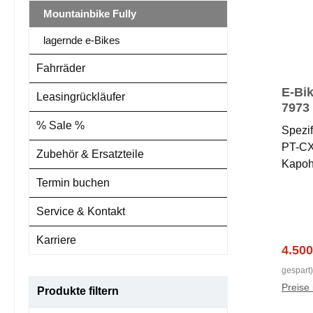
Mountainbike Fully
lagernde e-Bikes
Fahrräder
E-Bi
Leasingrückläufer
7973
27,5"
% Sale %
Spezi
PT-C
Zubehör & Ersatzteile
Kapoh
LTE 1
Termin buchen
Gen.4
Service & Kontakt
35 Si
taper
Karriere
3CR 
Verka
4.500
PERF
gespart)
SMART
Preise 
Produkte filtern
85Nm