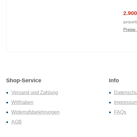
RT64 
12 S
180V
XCR34
Verka
2.900
Shima
Trav
gespart)
15TA 
MT40
Preise 
622x3
25,9 k
black
Shima
12TA 
584x35
blac
Nobby 
Shop-Service
Info
622H
Nobby 
Versand und Zahlung
Datenschu
584H
Willhaben
Impressu
GA20
Widerrufsbelehrungen
FAQs
Trail3
780m
AGB
TEAM 
Trai