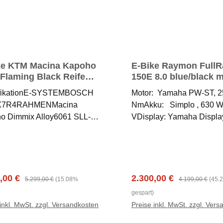
ke KTM Macina Kapoho
E-Bike Raymon FullR
 Flaming Black Reifen
150E 8.0 blue/black m
 / 29" Fully
fikationE-SYSTEMBOSCH
Motor: Yamaha PW-ST, 2
X7R4RAHMENMacina
NmAkku: Simplo , 630 W
o Dimmix Alloy6061 SLL-
VDisplay: Yamaha Displa
60mm UDH; PT750 Bosch
LCD-DisplayGabel: Rock
 / M-2266GABELRockShox
Gold RL, DebonAir, Luft,
lver TK 29" 160mm 15x110
taperedDämpfer: RockSh
DÄMPFERSuntour Tri-Air
Deluxe Select+, Luft, 230
3-Pos 250x70MOTORBosch
mmBremse: SRAM, 4-Kol
ufspreis:
Regulärer Preis:
Verkaufspreis:
Regulärer Preis:
,00 €
2.300,00 €
5.299,00 €
(15.08%
4.199,00 €
(45.
ORMANCE CX Gen.4
Hydraulische
gespart)
 SYSTEM - 25km/h /
ScheibenbremseSchaltwe
inkl. MwSt. zzgl. Versandkosten
Preise inkl. MwSt. zzgl. Ver
DISPLAYBosch LED remote
Shimano Deore, RD-M41