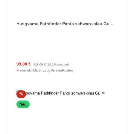
Husqvarna Pathfinder Pants schwarz-blau Gr. L
Verkaufspreis:
Regulärer Preis:
99,00 €
118,00 €
(16.1% gespart)
Preise inkl. MwSt. zzgl. Versandkosten
Rabatt
%
Neu