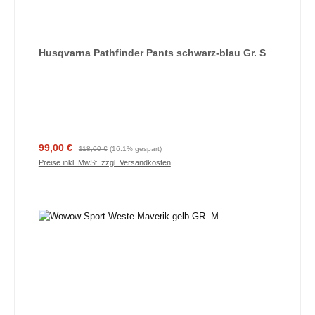
Husqvarna Pathfinder Pants schwarz-blau Gr. S
Verkaufspreis:
Regulärer Preis:
99,00 €
118,00 €
(16.1% gespart)
Preise inkl. MwSt. zzgl. Versandkosten