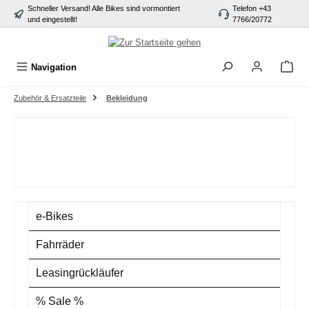
Schneller Versand! Alle Bikes sind vormontiert
Telefon +43
alt springen
und eingestellt!
7766/20772
Navigation
Zubehör & Ersatzteile
Bekleidung
e-Bikes
Fahrräder
Leasingrückläufer
% Sale %