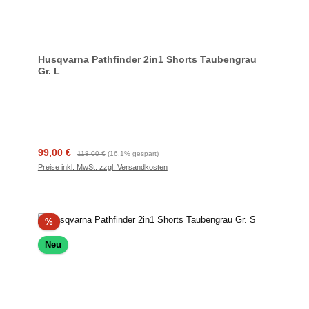
Husqvarna Pathfinder 2in1 Shorts Taubengrau
Gr. L
Verkaufspreis:
Regulärer Preis:
99,00 €
118,00 €
(16.1% gespart)
Preise inkl. MwSt. zzgl. Versandkosten
Rabatt
%
Neu