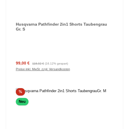
Husqvarna Pathfinder 2in1 Shorts Taubengrau
Gr. S
Verkaufspreis:
Regulärer Preis:
99,00 €
118,02 €
(16.12% gespart)
Preise inkl. MwSt. zzgl. Versandkosten
Rabatt
%
Neu