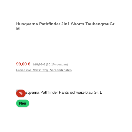
Husqvarna Pathfinder 2in1 Shorts TaubengrauGr.
M
Verkaufspreis:
Regulärer Preis:
99,00 €
118,00 €
(16.1% gespart)
Preise inkl. MwSt. zzgl. Versandkosten
Rabatt
%
Neu