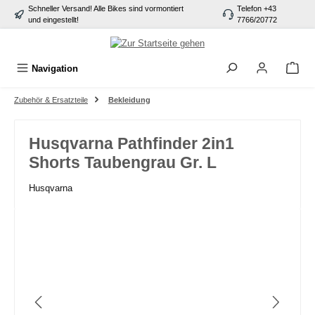
Schneller Versand! Alle Bikes sind vormontiert
Telefon +43
alt springen
und eingestellt!
7766/20772
Navigation
Zubehör & Ersatzteile
Bekleidung
Husqvarna Pathfinder 2in1
Shorts Taubengrau Gr. L
Husqvarna
Bildergalerie überspringen