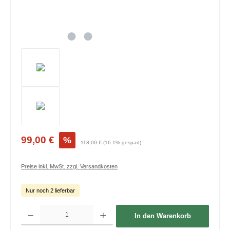
99,00 €
%
118,00 €
(16.1% gespart)
Preise inkl. MwSt. zzgl. Versandkosten
Nur noch 2 lieferbar
Produkt Anzahl: Gib den gewünschten Wert ein oder benutze die Schaltflächen um die 
In den Warenkorb