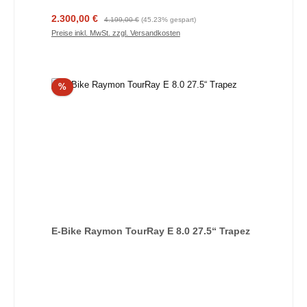
Verkaufspreis:
Regulärer Preis:
2.300,00 €
4.199,00 €
(45.23% gespart)
Preise inkl. MwSt. zzgl. Versandkosten
Rabatt
%
E-Bike Raymon TourRay E 8.0 27.5“ Trapez