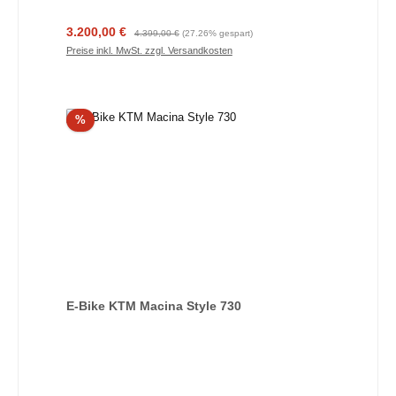
Verkaufspreis:
Regulärer Preis:
3.200,00 €
4.399,00 €
(27.26% gespart)
Preise inkl. MwSt. zzgl. Versandkosten
Rabatt
%
E-Bike KTM Macina Style 730