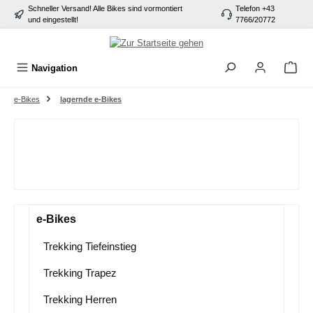
Schneller Versand! Alle Bikes sind vormontiert
Telefon +43
alt springen
und eingestellt!
7766/20772
Navigation
e-Bikes
lagernde e-Bikes
e-Bikes
Trekking Tiefeinstieg
Trekking Trapez
Trekking Herren