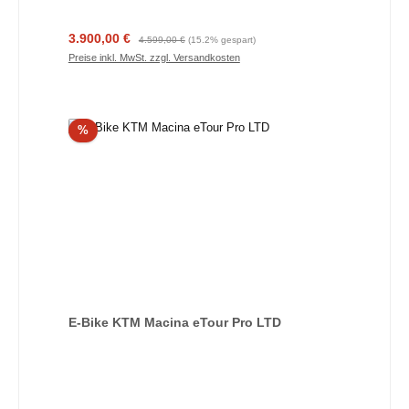
Verkaufspreis:
Regulärer Preis:
3.900,00 €
4.599,00 €
(15.2% gespart)
Preise inkl. MwSt. zzgl. Versandkosten
Rabatt
%
E-Bike KTM Macina eTour Pro LTD