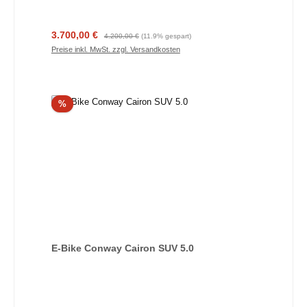
Verkaufspreis:
Regulärer Preis:
3.700,00 €
4.200,00 €
(11.9% gespart)
Preise inkl. MwSt. zzgl. Versandkosten
Rabatt
%
E-Bike Conway Cairon SUV 5.0