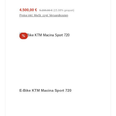
Verkaufspreis:
Regulärer Preis:
4.500,00 €
5.299,00 €
(15.08% gespart)
Preise inkl. MwSt. zzgl. Versandkosten
Rabatt
%
E-Bike KTM Macina Sport 720