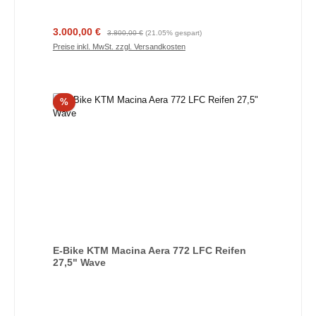
Verkaufspreis:
Regulärer Preis:
3.000,00 €
3.800,00 €
(21.05% gespart)
Preise inkl. MwSt. zzgl. Versandkosten
Rabatt
%
E-Bike KTM Macina Aera 772 LFC Reifen
27,5" Wave