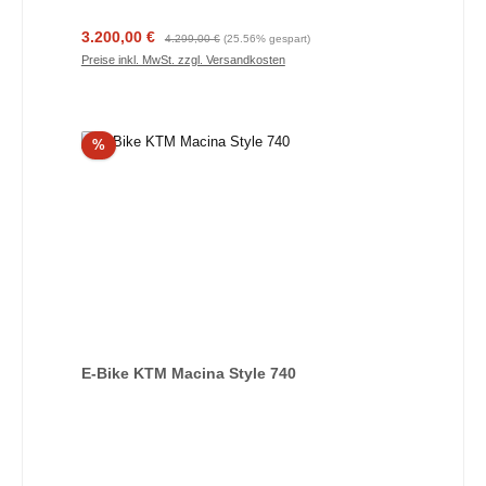
Verkaufspreis:
Regulärer Preis:
3.200,00 €
4.299,00 €
(25.56% gespart)
Preise inkl. MwSt. zzgl. Versandkosten
Rabatt
%
E-Bike KTM Macina Style 740