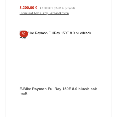
Verkaufspreis:
Regulärer Preis:
3.200,00 €
4.950,00 €
(35.35% gespart)
Preise inkl. MwSt. zzgl. Versandkosten
Rabatt
%
E-Bike Raymon FullRay 150E 8.0 blue/black
matt