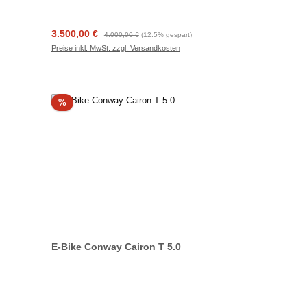
Verkaufspreis:
Regulärer Preis:
3.500,00 €
4.000,00 €
(12.5% gespart)
Preise inkl. MwSt. zzgl. Versandkosten
Rabatt
%
E-Bike Conway Cairon T 5.0