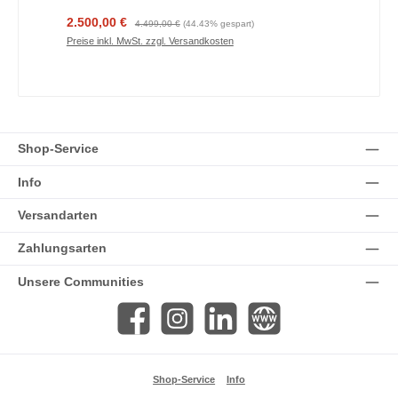
Verkaufspreis:
Regulärer Preis:
2.500,00 €
4.499,00 €
(44.43% gespart)
Preise inkl. MwSt. zzgl. Versandkosten
Shop-Service
Info
Versandarten
Zahlungsarten
Unsere Communities
Facebook
Instagram
LinkedIn
Website
Shop-Service
Info