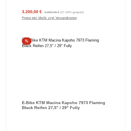
Verkaufspreis:
Regulärer Preis:
3.200,00 €
4.399,00 €
(27.26% gespart)
Preise inkl. MwSt. zzgl. Versandkosten
Rabatt
%
E-Bike KTM Macina Kapoho 7973 Flaming
Black Reifen 27,5" / 29" Fully