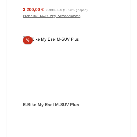
Verkaufspreis:
Regulärer Preis:
3.200,00 €
3.999,00 €
(19.98% gespart)
Preise inkl. MwSt. zzgl. Versandkosten
Rabatt
%
E-Bike My Esel M-SUV Plus