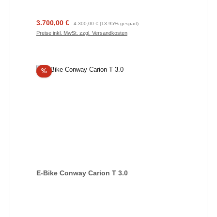
Verkaufspreis:
Regulärer Preis:
3.700,00 €
4.300,00 €
(13.95% gespart)
Preise inkl. MwSt. zzgl. Versandkosten
Rabatt
%
E-Bike Conway Carion T 3.0