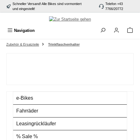
Schneller Versand! Alle Bikes sind vormontiert
Telefon +43
alt springen
und eingestellt!
7766/20772
Navigation
Zubehör & Ersatzteile
Trinkflaschenhalter
e-Bikes
Fahrräder
Leasingrückläufer
% Sale %