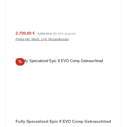
Verkaufspreis:
Regulärer Preis:
2.700,00 €
5.500,00 €
(50.91% gespart)
Preise inkl. MwSt. zzgl. Versandkosten
Rabatt
%
Fully Specialized Epic 8 EVO Comp Gebrauchtrad