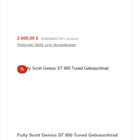
Verkaufspreis:
Regulärer Preis:
2.600,00 €
5.000,00 €
(48% gespart)
Preise inkl. MwSt. zzgl. Versandkosten
Rabatt
%
Fully Scott Genius ST 900 Tuned Gebrauchtrad