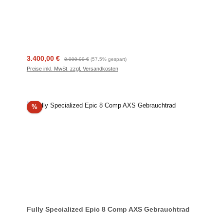
Verkaufspreis:
Regulärer Preis:
3.400,00 €
8.000,00 €
(57.5% gespart)
Preise inkl. MwSt. zzgl. Versandkosten
Rabatt
%
Fully Specialized Epic 8 Comp AXS Gebrauchtrad