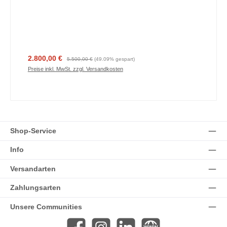
Verkaufspreis:
Regulärer Preis:
2.800,00 €
5.500,00 €
(49.09% gespart)
Preise inkl. MwSt. zzgl. Versandkosten
Shop-Service
Info
Versandarten
Zahlungsarten
Unsere Communities