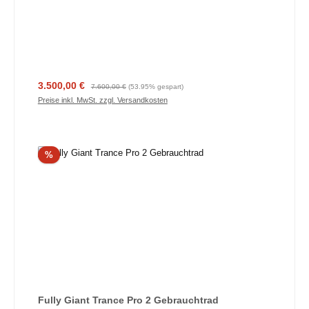
Verkaufspreis:
Regulärer Preis:
3.500,00 €
7.600,00 €
(53.95% gespart)
Preise inkl. MwSt. zzgl. Versandkosten
Rabatt
%
Fully Giant Trance Pro 2 Gebrauchtrad