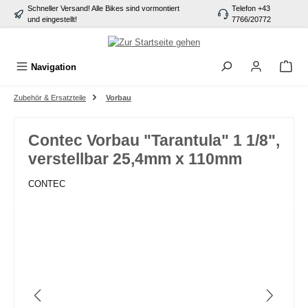
Schneller Versand! Alle Bikes sind vormontiert
Telefon +43
alt springen
und eingestellt!
7766/20772
Navigation
Zubehör & Ersatzteile
Vorbau
Contec Vorbau "Tarantula" 1 1/8",
verstellbar 25,4mm x 110mm
CONTEC
Bildergalerie überspringen