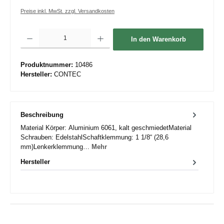
Preise inkl. MwSt. zzgl. Versandkosten
Produkt Anzahl: Gib den gewünschten Wert ein oder benutze die Schaltflächen um die 
In den Warenkorb
Produktnummer:
10486
Hersteller:
CONTEC
Beschreibung
Material Körper: Aluminium 6061, kalt geschmiedetMaterial
Schrauben: EdelstahlSchaftklemmung: 1 1/8“ (28,6
mm)Lenkerklemmung…
Mehr
Hersteller