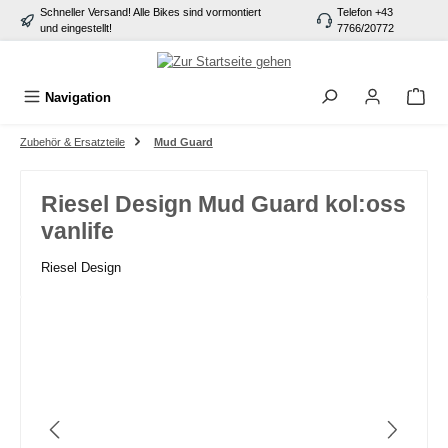
Schneller Versand! Alle Bikes sind vormontiert
Telefon +43
alt springen
und eingestellt!
7766/20772
Navigation
Zubehör & Ersatzteile
Mud Guard
Riesel Design Mud Guard kol:oss
vanlife
Riesel Design
Bildergalerie überspringen