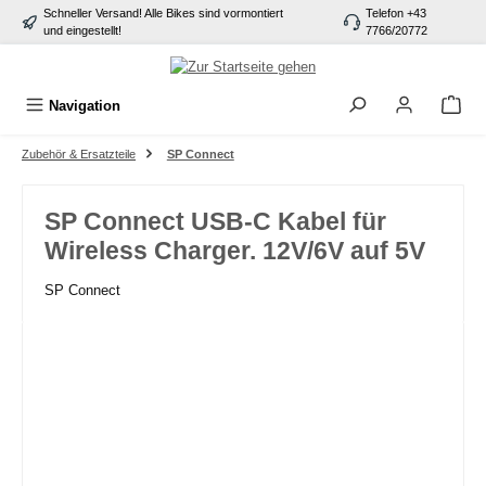
Schneller Versand! Alle Bikes sind vormontiert
Telefon +43
alt springen
und eingestellt!
7766/20772
Navigation
Zubehör & Ersatzteile
SP Connect
SP Connect USB-C Kabel für
Wireless Charger. 12V/6V auf 5V
SP Connect
Bildergalerie überspringen