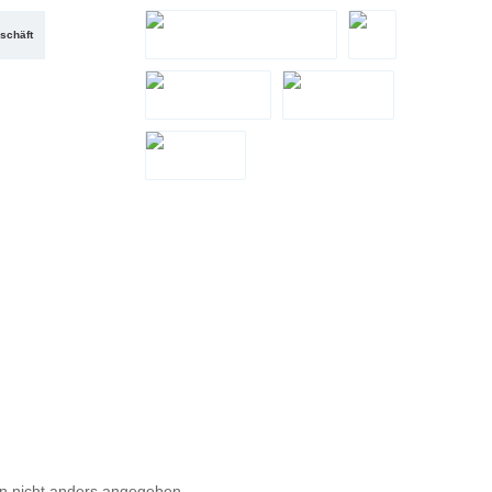
PayPal
Santander Teilzahlung
schäft
Zahlung bei Abholung
eps
LeaseMyBike
Google Pay
Apple Pay
 nicht anders angegeben.