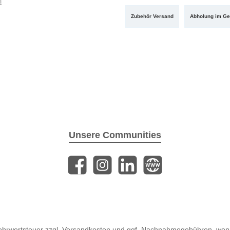
m
Zubehör Versand
Abholung im Ge
Unsere Communities
Facebook
Instagram
LinkedIn
Website
Mehrwertsteuer zzgl.
Versandkosten
und ggf. Nachnahmegebühren, wenn