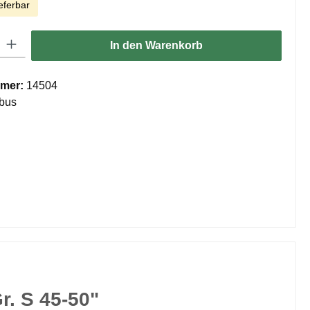
eferbar
ib den gewünschten Wert ein oder benutze die Schaltflächen um die Anzahl zu er
In den Warenkorb
mer:
14504
bus
r. S 45-50"