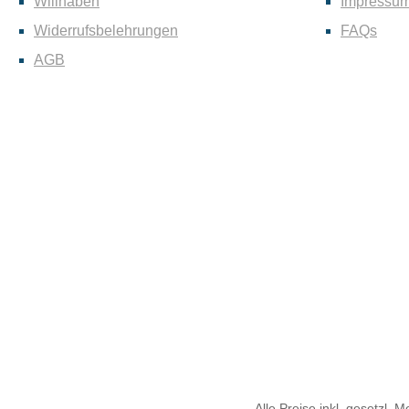
Willhaben
Impressu
Widerrufsbelehrungen
FAQs
AGB
Alle Preise inkl. gesetzl. 