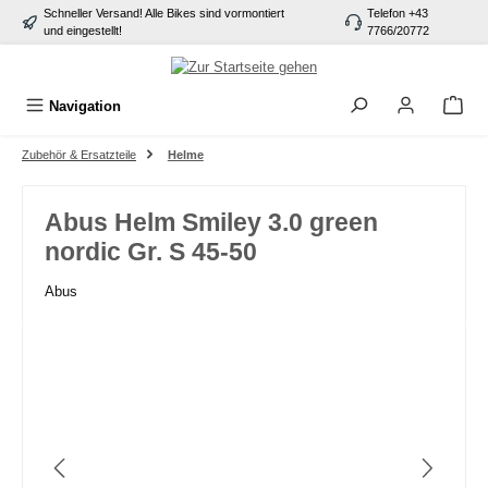
Schneller Versand! Alle Bikes sind vormontiert
Telefon +43
alt springen
und eingestellt!
7766/20772
Navigation
Zubehör & Ersatzteile
Helme
Abus Helm Smiley 3.0 green
nordic Gr. S 45-50
Abus
Bildergalerie überspringen