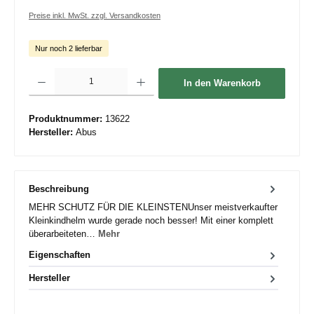
Preise inkl. MwSt. zzgl. Versandkosten
Nur noch 2 lieferbar
Produkt Anzahl: Gib den gewünschten Wert ein oder benutze die Schaltflächen um die 
In den Warenkorb
Produktnummer:
13622
Hersteller:
Abus
Beschreibung
MEHR SCHUTZ FÜR DIE KLEINSTENUnser meistverkaufter
Kleinkindhelm wurde gerade noch besser! Mit einer komplett
überarbeiteten…
Mehr
Eigenschaften
Hersteller