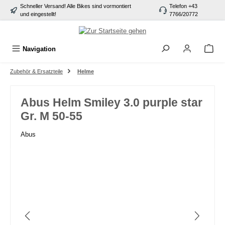
Schneller Versand! Alle Bikes sind vormontiert
Telefon +43
alt springen
und eingestellt!
7766/20772
Navigation
Zubehör & Ersatzteile
Helme
Abus Helm Smiley 3.0 purple star
Gr. M 50-55
Abus
Bildergalerie überspringen