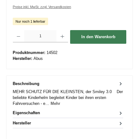
Preise inkl. MwSt. zzgl. Versandkosten
Nur noch 1 lieferbar
Produkt Anzahl: Gib den gewünschten Wert ein oder benutze die Schaltflächen um die 
In den Warenkorb
Produktnummer:
14502
Hersteller:
Abus
Beschreibung
MEHR SCHUTZ FÜR DIE KLEINSTEN, der Smiley 3.0 Der
beliebte Kinderhelm begleitet Kinder bei ihren ersten
Fahrversuchen - e…
Mehr
Eigenschaften
Hersteller