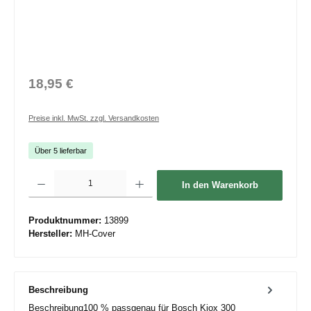
18,95 €
Preise inkl. MwSt. zzgl. Versandkosten
Über 5 lieferbar
Produkt Anzahl: Gib den gewünschten Wert ein oder benutze die Schaltflächen um die 
In den Warenkorb
Produktnummer:
13899
Hersteller:
MH-Cover
Beschreibung
Beschreibung100 % passgenau für Bosch Kiox 300