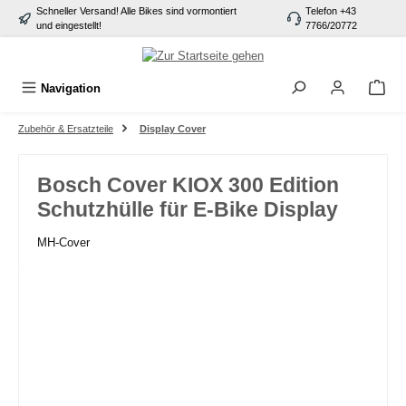
Schneller Versand! Alle Bikes sind vormontiert
Telefon +43
alt springen
und eingestellt!
7766/20772
Navigation
Zubehör & Ersatzteile
Display Cover
Bosch Cover KIOX 300 Edition
Schutzhülle für E-Bike Display
MH-Cover
Bildergalerie überspringen