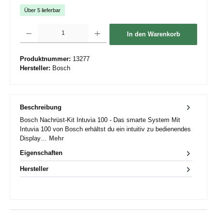
Über 5 lieferbar
Produkt Anzahl: Gib den gewünschten Wert ein oder benutze die Schaltflächen um die 
In den Warenkorb
Produktnummer:
13277
Hersteller:
Bosch
Beschreibung
Bosch Nachrüst-Kit Intuvia 100 - Das smarte System Mit
Intuvia 100 von Bosch erhältst du ein intuitiv zu bedienendes
Display…
Mehr
Eigenschaften
Hersteller