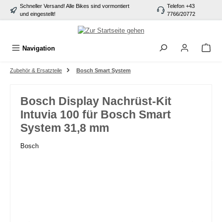
Schneller Versand! Alle Bikes sind vormontiert
Telefon +43
alt springen
und eingestellt!
7766/20772
Navigation
Zubehör & Ersatzteile
Bosch Smart System
Bosch Display Nachrüst-Kit
Intuvia 100 für Bosch Smart
System 31,8 mm
Bosch
Bildergalerie überspringen