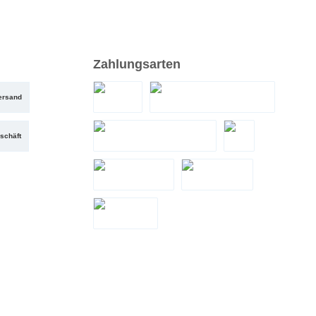
Zahlungsarten
ersand
PayPal
Santander Teilzahlung
schäft
Zahlung bei Abholung
eps
LeaseMyBike
Google Pay
Apple Pay