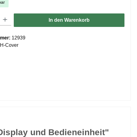
bar
ib den gewünschten Wert ein oder benutze die Schaltflächen um die Anzahl zu er
In den Warenkorb
mer:
12939
H-Cover
Display und Bedieneinheit"