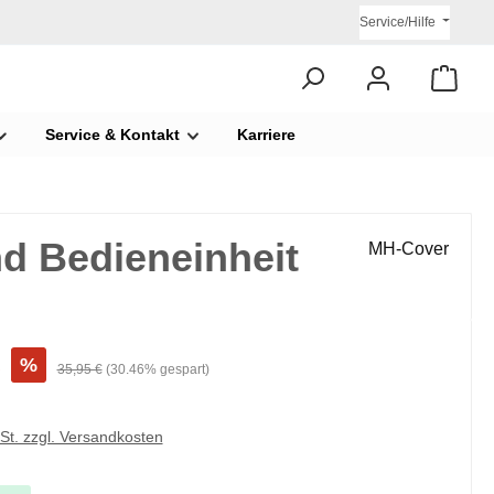
Service/Hilfe
Service & Kontakt
Karriere
nd Bedieneinheit
MH-Cover
€
%
35,95 €
(30.46% gespart)
wSt. zzgl. Versandkosten