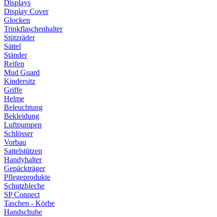
Displays
Display Cover
Glocken
Trinkflaschenhalter
Stützräder
Sättel
Ständer
Reifen
Mud Guard
Kindersitz
Griffe
Helme
Beleuchtung
Bekleidung
Luftpumpen
Schlösser
Vorbau
Sattelstützen
Handyhalter
Gepäckträger
Pflegeprodukte
Schutzbleche
SP Connect
Taschen - Körbe
Handschuhe