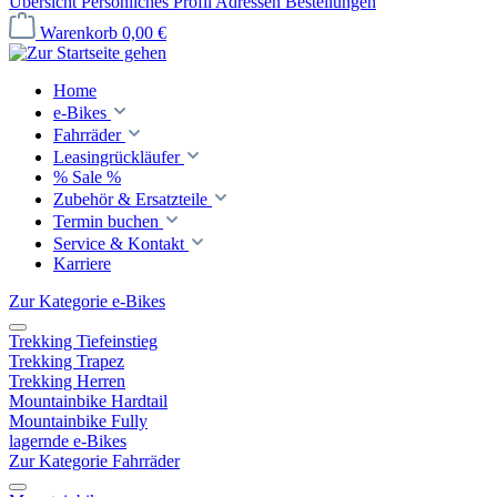
Übersicht
Persönliches Profil
Adressen
Bestellungen
Warenkorb
0,00 €
Home
e-Bikes
Fahrräder
Leasingrückläufer
% Sale %
Zubehör & Ersatzteile
Termin buchen
Service & Kontakt
Karriere
Zur Kategorie e-Bikes
Trekking Tiefeinstieg
Trekking Trapez
Trekking Herren
Mountainbike Hardtail
Mountainbike Fully
lagernde e-Bikes
Zur Kategorie Fahrräder