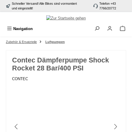
Schneller Versand! Alle Bikes sind vormontiert
Telefon +43
alt springen
und eingestellt!
7766/20772
Navigation
Zubehör & Ersatzteile
Luftpumpen
Contec Dämpferpumpe Shock
Rocket 28 Bar/400 PSI
CONTEC
Bildergalerie überspringen