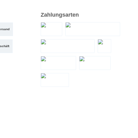
Zahlungsarten
ersand
PayPal
Santander Teilzahlung
schäft
Zahlung bei Abholung
eps
LeaseMyBike
Google Pay
Apple Pay