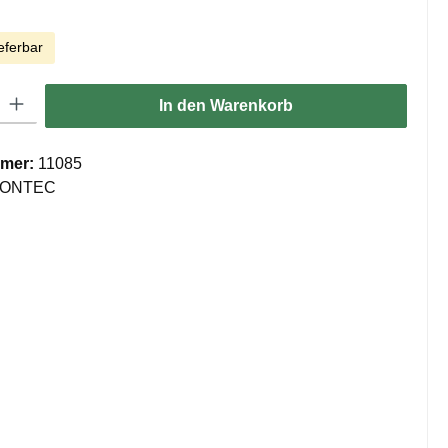
eferbar
ib den gewünschten Wert ein oder benutze die Schaltflächen um die Anzahl zu er
In den Warenkorb
mer:
11085
ONTEC