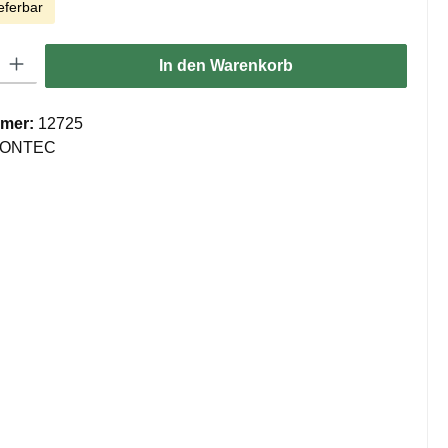
eferbar
ib den gewünschten Wert ein oder benutze die Schaltflächen um die Anzahl zu er
In den Warenkorb
mer:
12725
ONTEC