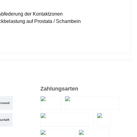
r Abfederung der Kontaktzonen
ckbelastung auf Prostata / Schambein
Zahlungsarten
ersand
PayPal
Santander Teilzahlung
schäft
Zahlung bei Abholung
eps