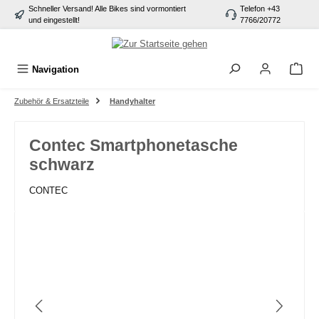
Schneller Versand! Alle Bikes sind vormontiert
Telefon +43
alt springen
und eingestellt!
7766/20772
Navigation
Zubehör & Ersatzteile
Handyhalter
Contec Smartphonetasche
schwarz
CONTEC
Bildergalerie überspringen