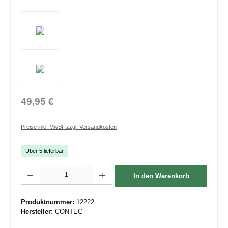
49,95 €
Preise inkl. MwSt. zzgl. Versandkosten
Über 5 lieferbar
Produkt Anzahl: Gib den gewünschten Wert ein oder benutze die Schaltflächen um die 
In den Warenkorb
Produktnummer:
12222
Hersteller:
CONTEC