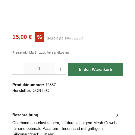
15,00 €
%
24,95 €
(39.88% gespart)
Preise inkl. MwSt. zzgl. Versandkosten
Produkt Anzahl: Gib den gewünschten Wert ein oder benutze die Schaltflächen um die 
In den Warenkorb
Produktnummer:
12857
Hersteller:
CONTEC
Beschreibung
Oberhand aus elastischem, luftdurchlässigem Mesh-Gewebe
für eine optimale Passform, Innenhand mit griffigem
Silikonaufdruck…
Mehr