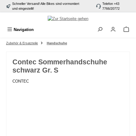
Schneller Versand! Alle Bikes sind vormontiert
Telefon +43
alt springen
und eingestellt!
7766/20772
Navigation
Zubehör & Ersatzteile
Handschuhe
Contec Sommerhandschuhe
schwarz Gr. S
CONTEC
Bildergalerie überspringen