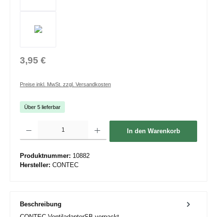
3,95 €
Preise inkl. MwSt. zzgl. Versandkosten
Über 5 lieferbar
Produkt Anzahl: Gib den gewünschten Wert ein oder benutze die Schaltflächen um die 
In den Warenkorb
Produktnummer:
10882
Hersteller:
CONTEC
Beschreibung
CONTEC VentiladapterSB-verpackt,