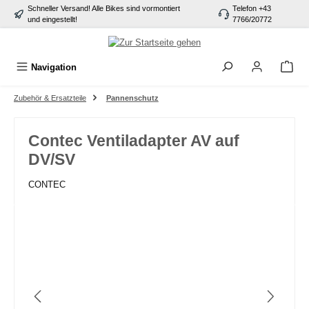
Schneller Versand! Alle Bikes sind vormontiert
Telefon +43
alt springen
und eingestellt!
7766/20772
Navigation
Zubehör & Ersatzteile
Pannenschutz
Contec Ventiladapter AV auf
DV/SV
CONTEC
Bildergalerie überspringen