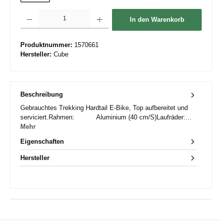
Produkt Anzahl: Gib den gewünschten Wert ein oder benutze die Schaltflächen um die 
In den Warenkorb
Produktnummer:
1570661
Hersteller:
Cube
Beschreibung
Gebrauchtes Trekking Hardtail E-Bike, Top aufbereitet und
serviciert.Rahmen: Aluminium (40 cm/S)Laufräder:…
Mehr
Eigenschaften
Hersteller