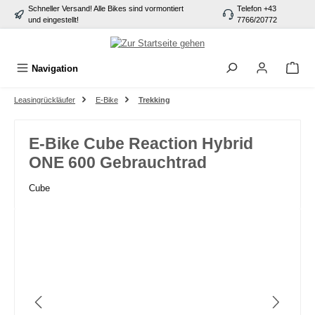
Schneller Versand! Alle Bikes sind vormontiert
Telefon +43
alt springen
und eingestellt!
7766/20772
Navigation
Leasingrückläufer
E-Bike
Trekking
E-Bike Cube Reaction Hybrid
ONE 600 Gebrauchtrad
Cube
Bildergalerie überspringen