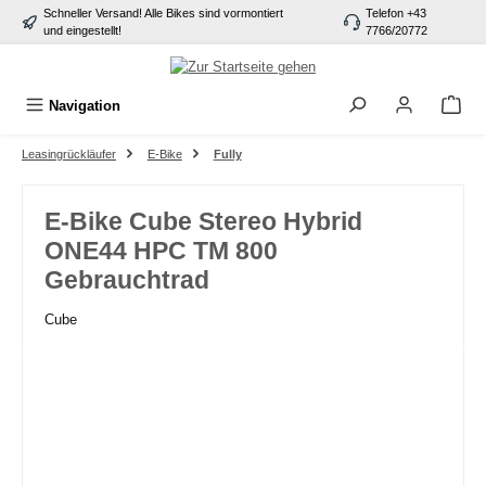
Schneller Versand! Alle Bikes sind vormontiert
Telefon +43
alt springen
und eingestellt!
7766/20772
Navigation
Leasingrückläufer
E-Bike
Fully
E-Bike Cube Stereo Hybrid
ONE44 HPC TM 800
Gebrauchtrad
Cube
Bildergalerie überspringen