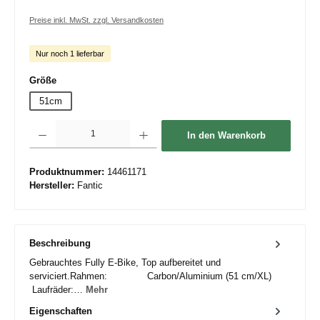
Preise inkl. MwSt. zzgl. Versandkosten
Nur noch 1 lieferbar
auswählen
Größe
51cm
Produkt Anzahl: Gib den gewünschten Wert ein oder benutze die Schaltflächen um die 
In den Warenkorb
Produktnummer:
14461171
Hersteller:
Fantic
Beschreibung
Gebrauchtes Fully E-Bike, Top aufbereitet und
serviciert.Rahmen: Carbon/Aluminium (51 cm/XL)
Laufräder:…
Mehr
Eigenschaften