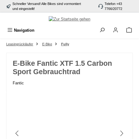
Schneller Versand! Alle Bikes sind vormontiert
Telefon +43
alt springen
und eingestellt!
7766/20772
Navigation
Leasingrückläufer
E-Bike
Fully
E-Bike Fantic XTF 1.5 Carbon
Sport Gebrauchtrad
Fantic
Bildergalerie überspringen