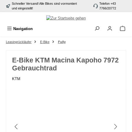
Schneller Versand! Alle Bikes sind vormontiert
Telefon +43
alt springen
und eingestellt!
7766/20772
Navigation
Leasingrückläufer
E-Bike
Fully
E-Bike KTM Macina Kapoho 7972
Gebrauchtrad
KTM
Bildergalerie überspringen