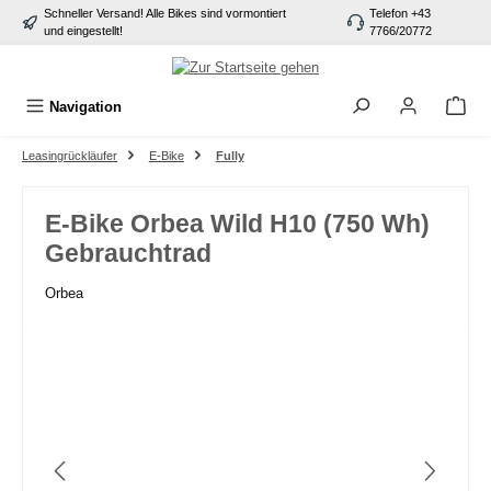
Schneller Versand! Alle Bikes sind vormontiert
Telefon +43
alt springen
und eingestellt!
7766/20772
Navigation
Leasingrückläufer
E-Bike
Fully
E-Bike Orbea Wild H10 (750 Wh)
Gebrauchtrad
Orbea
Bildergalerie überspringen