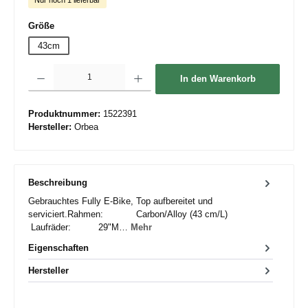
auswählen
Größe
43cm
Produkt Anzahl: Gib den gewünschten Wert ein oder benutze die Schaltflächen um die 
In den Warenkorb
Produktnummer:
1522391
Hersteller:
Orbea
Beschreibung
Gebrauchtes Fully E-Bike, Top aufbereitet und
serviciert.Rahmen: Carbon/Alloy (43 cm/L)
Laufräder: 29"M…
Mehr
Eigenschaften
Hersteller