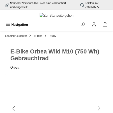
Schneller Versand! Alle Bikes sind vormontiert
Telefon +43
alt springen
und eingestellt!
7766/20772
Navigation
Leasingrückläufer
E-Bike
Fully
E-Bike Orbea Wild M10 (750 Wh)
Gebrauchtrad
Orbea
Bildergalerie überspringen