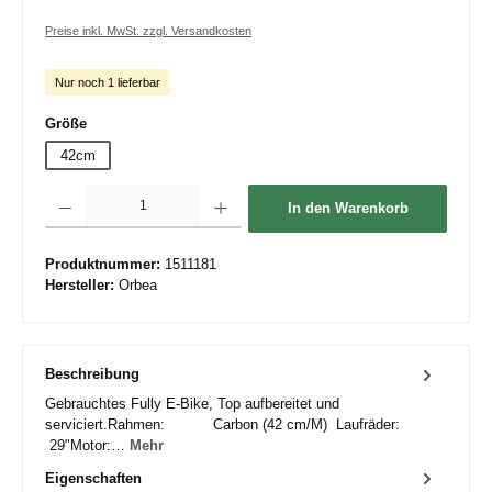
Preise inkl. MwSt. zzgl. Versandkosten
Nur noch 1 lieferbar
auswählen
Größe
42cm
Produkt Anzahl: Gib den gewünschten Wert ein oder benutze die Schaltflächen um die 
In den Warenkorb
Produktnummer:
1511181
Hersteller:
Orbea
Beschreibung
Gebrauchtes Fully E-Bike, Top aufbereitet und
serviciert.Rahmen: Carbon (42 cm/M) Laufräder:
29"Motor:…
Mehr
Eigenschaften