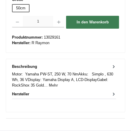
50cm
Produkt Anzahl: Gib den gewünschten Wert ein oder benutze die Schaltflächen um die 
In den Warenkorb
Produktnummer:
13029161
Hersteller:
R Raymon
Beschreibung
Motor: Yamaha PW-ST, 250 W, 70 NmAkku: Simplo , 630
Wh, 36 VDisplay: Yamaha Display A, LCD-DisplayGabel:
RockShox 35 Gold…
Mehr
Hersteller