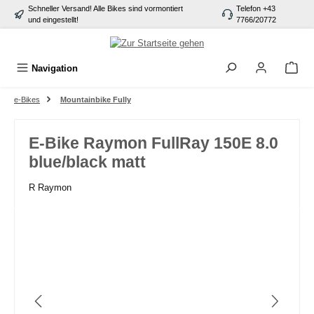
Schneller Versand! Alle Bikes sind vormontiert
Telefon +43
alt springen
und eingestellt!
7766/20772
Navigation
e-Bikes
Mountainbike Fully
E-Bike Raymon FullRay 150E 8.0
blue/black matt
R Raymon
Bildergalerie überspringen