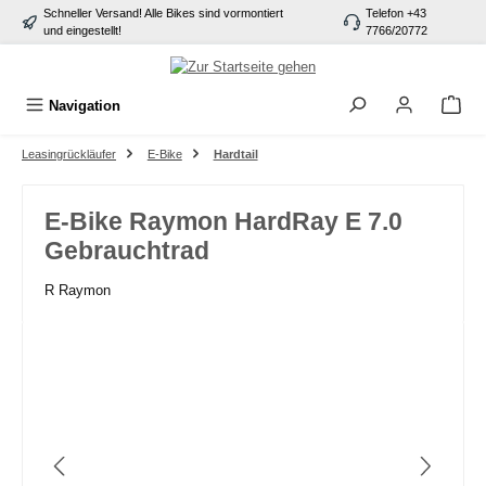
Schneller Versand! Alle Bikes sind vormontiert
Telefon +43
alt springen
und eingestellt!
7766/20772
Navigation
Leasingrückläufer
E-Bike
Hardtail
E-Bike Raymon HardRay E 7.0
Gebrauchtrad
R Raymon
Bildergalerie überspringen