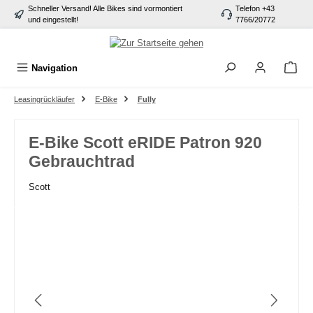
Schneller Versand! Alle Bikes sind vormontiert
Telefon +43
alt springen
und eingestellt!
7766/20772
Navigation
Leasingrückläufer
E-Bike
Fully
E-Bike Scott eRIDE Patron 920
Gebrauchtrad
Scott
Bildergalerie überspringen