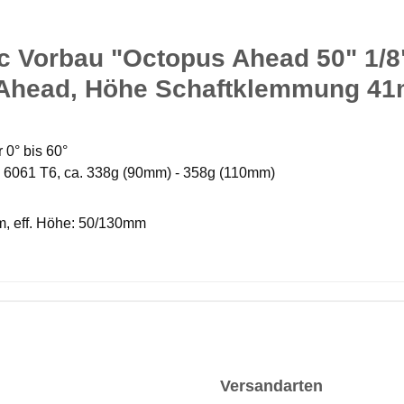
ec Vorbau "Octopus Ahead 50" 1/
 4, Ahead, Höhe Schaftklemmung 4
 0° bis 60°
6061 T6, ca. 338g (90mm) - 358g (110mm)
m, eff. Höhe: 50/130mm
Versandarten