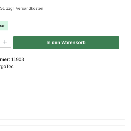
wSt. zzgl. Versandkosten
bar
ib den gewünschten Wert ein oder benutze die Schaltflächen um die Anzahl zu er
In den Warenkorb
mer:
11908
rgoTec