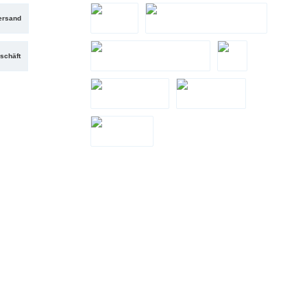
ersand
PayPal
Santander Teilzahlung
schäft
Zahlung bei Abholung
eps
LeaseMyBike
Google Pay
Apple Pay