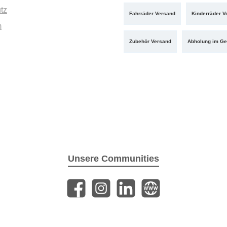
tz
Fahrräder Versand
Kinderräder V
m
Zubehör Versand
Abholung im Ge
Unsere Communities
Facebook
Instagram
LinkedIn
Website