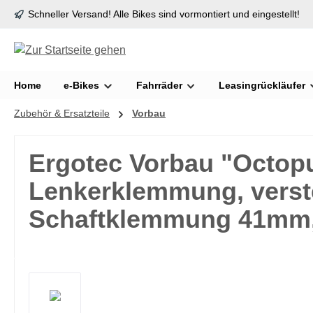
Schneller Versand! Alle Bikes sind vormontiert und eingestellt!
springen
Zur Hauptnavigation springen
Home
e-Bikes
Fahrräder
Leasingrückläufer
Zubehör & Ersatzteile
Vorbau
Ergotec Vorbau "Octop
Lenkerklemmung, verstel
Schaftklemmung 41mm
Bildergalerie überspringen