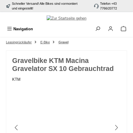
Schneller Versand! Alle Bikes sind vormontiert
Telefon +43
alt springen
und eingestellt!
7766/20772
Navigation
Leasingrückläufer
E-Bike
Gravel
Gravelbike KTM Macina
Gravelator SX 10 Gebrauchtrad
KTM
Bildergalerie überspringen