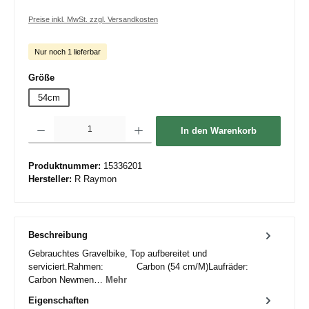
Preise inkl. MwSt. zzgl. Versandkosten
Nur noch 1 lieferbar
auswählen
Größe
54cm
Produkt Anzahl: Gib den gewünschten Wert ein oder benutze die Schaltflächen um die 
In den Warenkorb
Produktnummer:
15336201
Hersteller:
R Raymon
Beschreibung
Gebrauchtes Gravelbike, Top aufbereitet und
serviciert.Rahmen: Carbon (54 cm/M)Laufräder:
Carbon Newmen…
Mehr
Eigenschaften