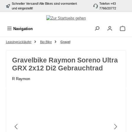
Schneller Versand! Alle Bikes sind vormontiert
Telefon +43
alt springen
und eingestellt!
7766/20772
Navigation
Leasingrückläufer
Bio-Bike
Gravel
Gravelbike Raymon Soreno Ultra
GRX 2x12 Di2 Gebrauchtrad
R Raymon
Bildergalerie überspringen