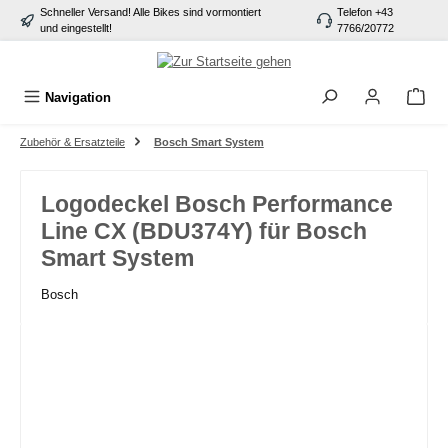
Schneller Versand! Alle Bikes sind vormontiert
Telefon +43
alt springen
und eingestellt!
7766/20772
Navigation
Zubehör & Ersatzteile
Bosch Smart System
Logodeckel Bosch Performance
Line CX (BDU374Y) für Bosch
Smart System
Bosch
Bildergalerie überspringen