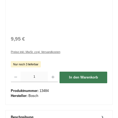
9,95 €
Preise inkl. MwSt. zzgl. Versandkosten
Nur noch 3 lieferbar
Produkt Anzahl: Gib den gewünschten Wert ein oder benutze die Schaltflächen um die 
In den Warenkorb
Produktnummer:
13484
Hersteller:
Bosch
Beschreibung