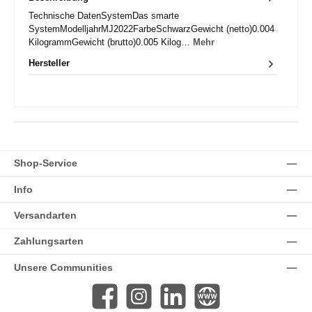
Technische DatenSystemDas smarte
SystemModelljahrMJ2022FarbeSchwarzGewicht (netto)0.004
KilogrammGewicht (brutto)0.005 Kilog…
Mehr
Hersteller
Shop-Service
Info
Versandarten
Zahlungsarten
Unsere Communities
Facebook
Instagram
LinkedIn
Website