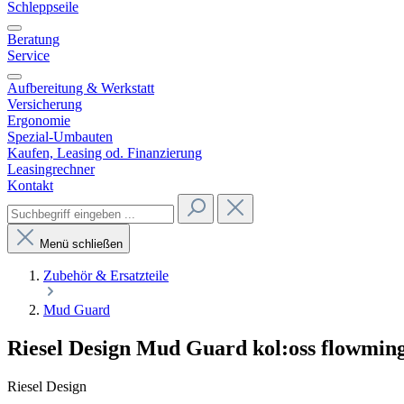
Schleppseile
Beratung
Service
Aufbereitung & Werkstatt
Versicherung
Ergonomie
Spezial-Umbauten
Kaufen, Leasing od. Finanzierung
Leasingrechner
Kontakt
Menü schließen
Zubehör & Ersatzteile
Mud Guard
Riesel Design Mud Guard kol:oss flowmin
Riesel Design