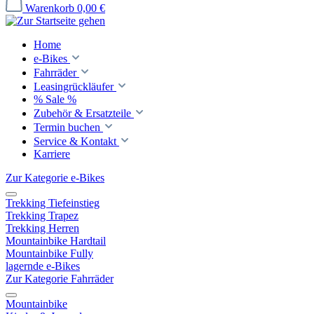
Warenkorb
0,00 €
Home
e-Bikes
Fahrräder
Leasingrückläufer
% Sale %
Zubehör & Ersatzteile
Termin buchen
Service & Kontakt
Karriere
Zur Kategorie e-Bikes
Trekking Tiefeinstieg
Trekking Trapez
Trekking Herren
Mountainbike Hardtail
Mountainbike Fully
lagernde e-Bikes
Zur Kategorie Fahrräder
Mountainbike