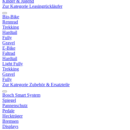
Kinder & Jugend
Zur Kategorie Leasingrückläufer
Bio-Bike
Rennrad
Trekking
Hardtail
Fully
Gravel
E-Bike
Faltrad
Hardtail
Light Fully
Trekking
Gravel
Fully
Zur Kategorie Zubehör & Ersatzteile
Bosch Smart System
Spiegel
Pannenschutz
Pedale
Heckträger
Bremsen
Displays