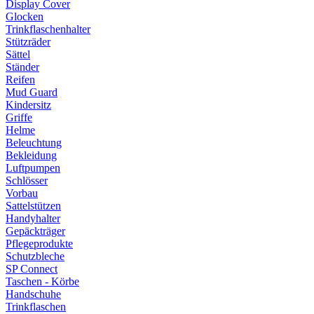
Display Cover
Glocken
Trinkflaschenhalter
Stützräder
Sättel
Ständer
Reifen
Mud Guard
Kindersitz
Griffe
Helme
Beleuchtung
Bekleidung
Luftpumpen
Schlösser
Vorbau
Sattelstützen
Handyhalter
Gepäckträger
Pflegeprodukte
Schutzbleche
SP Connect
Taschen - Körbe
Handschuhe
Trinkflaschen