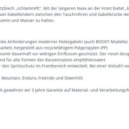
utzblech „schlammPE“. Mit der längeren Nase an der Front bietet „k
 von Kabelbindern zwischen den Tauchrohren und Gabelbrücke der F
hlamm und Wasser zu halten.
 die Anforderungen moderner Federgabeln (auch BOOST-Modelle) e
barkeit, hergestellt aus recyclefähigem Polypropylen (PP)
somit dauerhaft vor widrigen Einflüssen geschützt. Der riesel desig
t und für alle Formen des Raceeinsatzes empfehlenswert
 den Spritzschutz im Frontbereich entwickelt. Bei einer Vielzahl v
ll Mountain, Enduro, Freeride und Downhill)
b gewähren wir 3 Jahre Garantie auf Material- und Verarbeitungsf