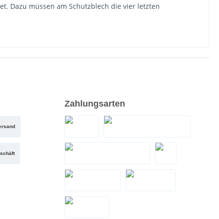
et. Dazu müssen am Schutzblech die vier letzten
Zahlungsarten
ersand
PayPal
Santander Teilzahlung
schäft
Zahlung bei Abholung
eps
LeaseMyBike
Google Pay