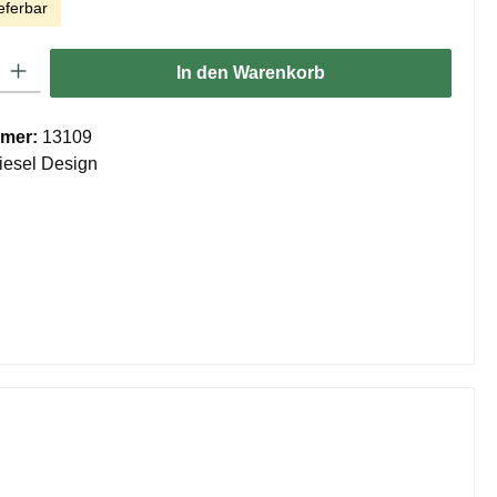
eferbar
ib den gewünschten Wert ein oder benutze die Schaltflächen um die Anzahl zu er
In den Warenkorb
mer:
13109
iesel Design