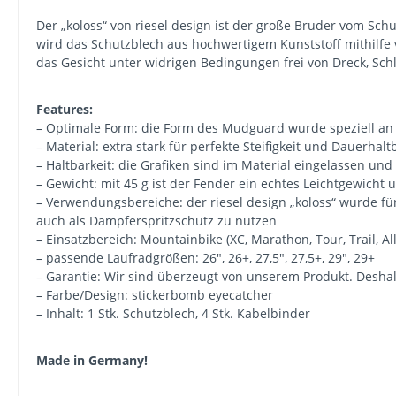
Der „koloss“ von riesel design ist der große Bruder vom Sch
wird das Schutzblech aus hochwertigem Kunststoff mithilfe
das Gesicht unter widrigen Bedingungen frei von Dreck, Sc
Features:
– Optimale Form: die Form des Mudguard wurde speziell an
– Material: extra stark für perfekte Steifigkeit und Dauerhalt
– Haltbarkeit: die Grafiken sind im Material eingelassen und 
– Gewicht: mit 45 g ist der Fender ein echtes Leichtgewich
– Verwendungsbereiche: der riesel design „koloss“ wurde für
auch als Dämpferspritzschutz zu nutzen
– Einsatzbereich: Mountainbike (XC, Marathon, Tour, Trail, A
– passende Laufradgrößen: 26", 26+, 27,5", 27,5+, 29", 29+
– Garantie: Wir sind überzeugt von unserem Produkt. Deshal
– Farbe/Design: stickerbomb eyecatcher
– Inhalt: 1 Stk. Schutzblech, 4 Stk. Kabelbinder
Made in Germany!