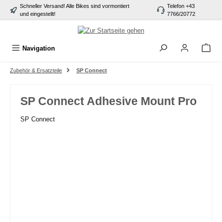
Schneller Versand! Alle Bikes sind vormontiert
Telefon +43
alt springen
und eingestellt!
7766/20772
Navigation
Zubehör & Ersatzteile
SP Connect
SP Connect Adhesive Mount Pro
SP Connect
Bildergalerie überspringen