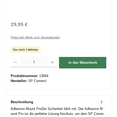
29,95 €
Preise inkl. MwSt. zzgl. Versandkosten
Nur noch 1 lieferbar
Produkt Anzahl: Gib den gewünschten Wert ein oder benutze die Schaltflächen um die 
In den Warenkorb
Produktnummer:
13844
Hersteller:
SP Connect
Beschreibung
Adhesive Mount ProDie Sicherheit fährt mit. Der Adhesive M
ount Pro ist die perfekte Lösung fürsAuto, um dein SP Conne