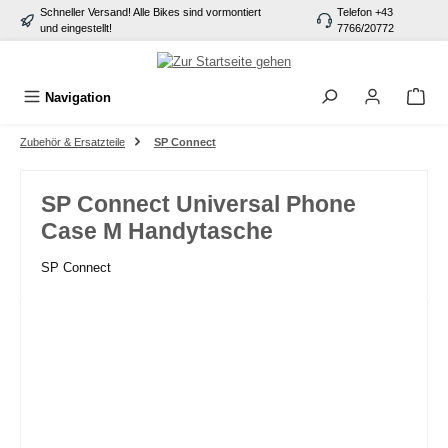
Schneller Versand! Alle Bikes sind vormontiert
Telefon +43
alt springen
und eingestellt!
7766/20772
Navigation
Zubehör & Ersatzteile
SP Connect
SP Connect Universal Phone
Case M Handytasche
SP Connect
Bildergalerie überspringen