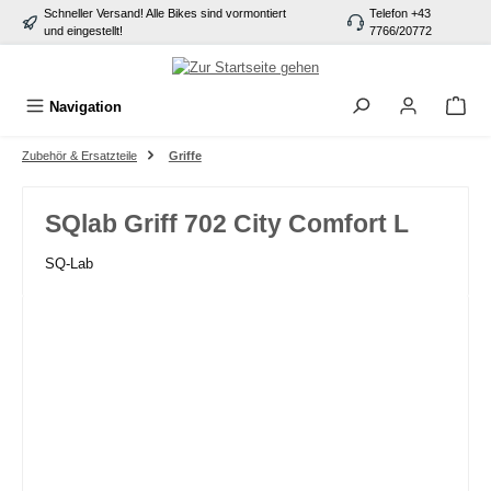
Schneller Versand! Alle Bikes sind vormontiert
Telefon +43
alt springen
und eingestellt!
7766/20772
Navigation
Zubehör & Ersatzteile
Griffe
SQlab Griff 702 City Comfort L
SQ-Lab
Bildergalerie überspringen