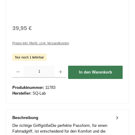
39,95 €
Preise inkl. MwSt. zzgl. Versandkosten
Nur noch 1 lieferbar
Produkt Anzahl: Gib den gewünschten Wert ein oder benutze die Schaltflächen um die 
In den Warenkorb
Produktnummer:
11783
Hersteller:
SQ-Lab
Beschreibung
Die richtige GriffgrößeDie perfekte Passform, für einen
Fahrradgriff, ist entscheidend für den Komfort und die