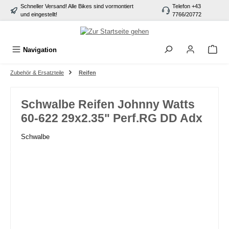
Schneller Versand! Alle Bikes sind vormontiert
Telefon +43
alt springen
und eingestellt!
7766/20772
Navigation
Zubehör & Ersatzteile
Reifen
Schwalbe Reifen Johnny Watts
60-622 29x2.35" Perf.RG DD Adx
Schwalbe
Bildergalerie überspringen