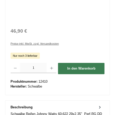
46,90 €
Preise inkl. MwSt. zzgl. Versandkosten
Nur noch 3 lieferbar
Produkt Anzahl: Gib den gewünschten Wert ein oder benutze die Schaltflächen um die 
In den Warenkorb
Produktnummer:
12410
Hersteller:
Schwalbe
Beschreibung
Schwalbe Reifen Johnny Watts 60-622 29x2.35" Perf.RG DD