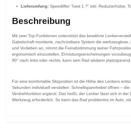
Lieferumfang:
Speedlifter Twist 1 ?“ inkl. Reduzierhülse,
Beschreibung
Mit zwei Top-Funktionen unterstützt das bewährte Lenkerverstel
Gabelschaft montierte, nachrüstbare System die werkzeuglose,
und Vorlieben an, nimmt die Feinabstimmung seiner Fahrposition (
ergonomisch einzustellen, Ermüdungserscheinungen vorzubeuge
90° nach links oder rechts, kann sein Rad alsdann platzsparend 
Für eine komfortable Sitzposition ist die Höhe des Lenkers entsc
Sekunden individuell verstellen: Schnellspannhebel öffnen – di
Verdrehfunktion ergänzt. Das heißt, der Lenker lässt sich in de
Werkzeug erforderlich. So kann das Rad problemlos im Auto, ode