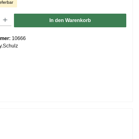
eferbar
ib den gewünschten Wert ein oder benutze die Schaltflächen um die Anzahl zu er
In den Warenkorb
mer:
10666
y.Schulz