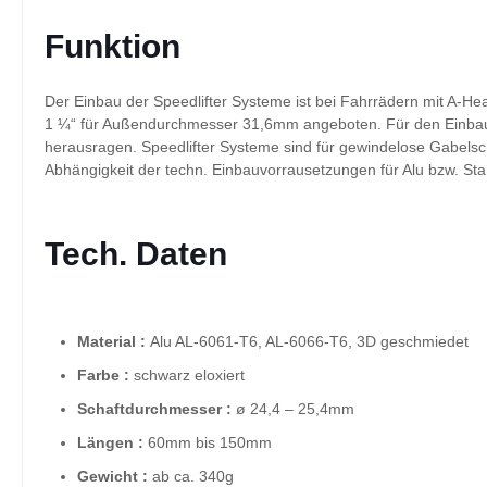
Funktion
Der Einbau der Speedlifter Systeme ist bei Fahrrädern mit A-H
1 ¼“ für Außendurchmesser 31,6mm angeboten. Für den Einbau s
herausragen. Speedlifter Systeme sind für gewindelose Gabelsc
Abhängigkeit der techn. Einbauvorrausetzungen für Alu bzw. St
Tech. Daten
Material :
Alu AL-6061-T6, AL-6066-T6, 3D geschmiedet
Farbe :
schwarz eloxiert
Schaftdurchmesser :
ø 24,4 – 25,4mm
Längen :
60mm bis 150mm
Gewicht :
ab ca. 340g