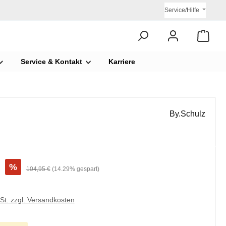
Service/Hilfe
Service & Kontakt
Karriere
By.Schulz
€
%
104,95 €
(14.29% gespart)
wSt. zzgl. Versandkosten