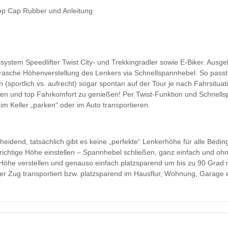
 Top Cap Rubber und Anleitung
lsystem Speedlifter Twist City- und Trekkingradler sowie E-Biker. Ausg
 rasche Höhenverstellung des Lenkers via Schnellspannhebel. So pass
sportlich vs. aufrecht) sogar spontan auf der Tour je nach Fahrsituatio
n und top Fahrkomfort zu genießen! Per Twist-Funktion und Schnells
im Keller „parken“ oder im Auto transportieren.
heidend, tatsächlich gibt es keine „perfekte“ Lenkerhöhe für alle Bedin
e richtige Höhe einstellen – Spannhebel schließen, ganz einfach und oh
r Höhe verstellen und genauso einfach platzsparend um bis zu 90 Grad na
r Zug transportiert bzw. platzsparend im Hausflur, Wohnung, Garage e