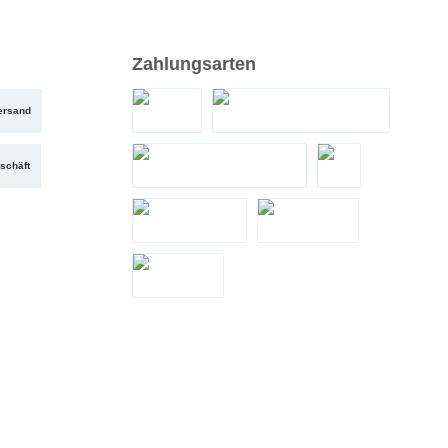
Zahlungsarten
ersand
PayPal
Santander Teilzahlung
schäft
Zahlung bei Abholung
eps
LeaseMyBike
Google Pay
Apple Pay