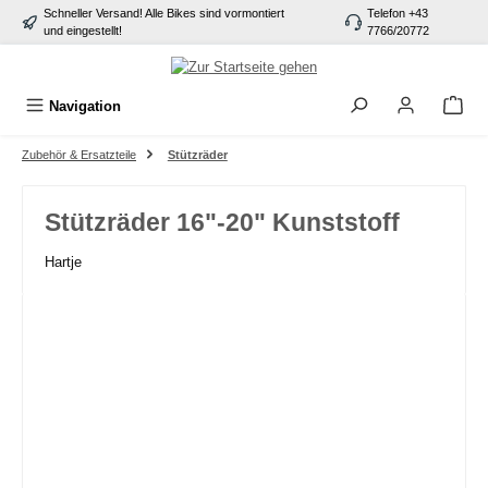
Schneller Versand! Alle Bikes sind vormontiert
Telefon +43
alt springen
und eingestellt!
7766/20772
Navigation
Zubehör & Ersatzteile
Stützräder
Stützräder 16"-20" Kunststoff
Hartje
Bildergalerie überspringen