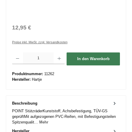
12,95 €
Preise inkl. MwSt. zzgl. Versandkosten
Produkt Anzahl: Gib den gewünschten Wert ein oder benutze die Schaltflächen um die 
In den Warenkorb
Produktnummer:
11262
Hersteller:
Hartje
Beschreibung
POINT StützräderKunststoff, Achsbefestigung, TÜV-GS
geprüftMit aufgezogenen PVC-Reifen, mit Befestigungsteilen
Spitzenqualit…
Mehr
Hersteller