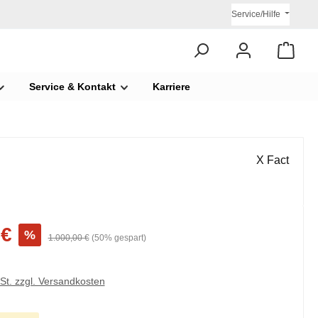
Service/Hilfe
Service & Kontakt
Karriere
X Fact
 €
%
1.000,00 €
(50% gespart)
wSt. zzgl. Versandkosten