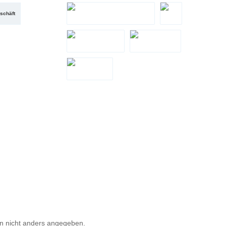
PayPal
Santander Teilzahlung
schäft
Zahlung bei Abholung
eps
LeaseMyBike
Google Pay
Apple Pay
 nicht anders angegeben.