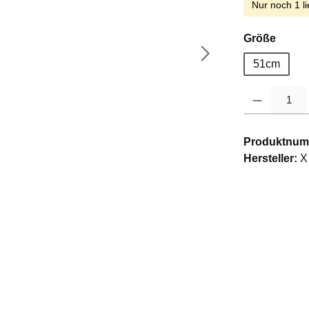
Nur noch 1 li
auswä
Größe
51cm
Produkt Anzahl: G
Produktnum
Hersteller:
X