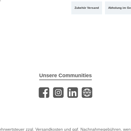
Zubehör Versand
Abholung im Ge
Unsere Communities
Facebook
Instagram
LinkedIn
Website
Mehrwertsteuer zzgl.
Versandkosten
und ggf. Nachnahmegebühren, wenn